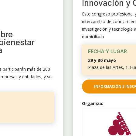
Innovación y 
Este congreso profesional 
intercambio de conocimient
investigación y tecnología a
obre
domiciliaria
 bienestar
a
FECHA Y LUGAR
29 y 30 mayo
Plaza de las Artes, 1. F
e participarán más de 200
empresas y entidades, y se
INFORMACIÓN E INSC
Organiza: